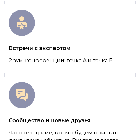
не занимается проверкой сочинений
(это делают только эксперты),
а помогает тебе и подбадривает.
Разбор 100-балльных работ
Работа на сотку с комментариями
от эксперта. Описание всех сильных
моментов, разбор клише. У тебя есть
модель идеального сочинения.
Любовь к литературе
Приятным бонусом станет любовь
к литературе. Разбирая тексты,