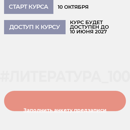
4.500 ₽
Подробнее
Рабочие тетради
Сотни страниц чистой пользы
для учеников 9−11 классов с удобной
и понятной структурой
От 2.490 ₽
Подробнее