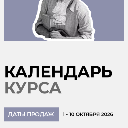
Если ты хочешь начать заниматься
уже сейчас, вот какие курсы помогут
тебе с подготовкой
База «От Анафоры до Ямба»
25 видеоуроков для самостоятельной
подготовки, разбираем все термины
и намного больше!