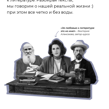
Ты после курса:
Ты знаешь фишки ЕГЭ,
у тебя составлен
график чтения.
Ты точно знаешь
авторское отношение к героям
и
понимаешь авторскую позицию в
романах «Отцы и дети», «Преступление и
наказание», «Обломов», «Война и мир». И
даже выражение «мысль народная»
больше не абстракция.
Ты научился анализировать
стихотворения
и писать сочинения
в формате ЕГЭ.