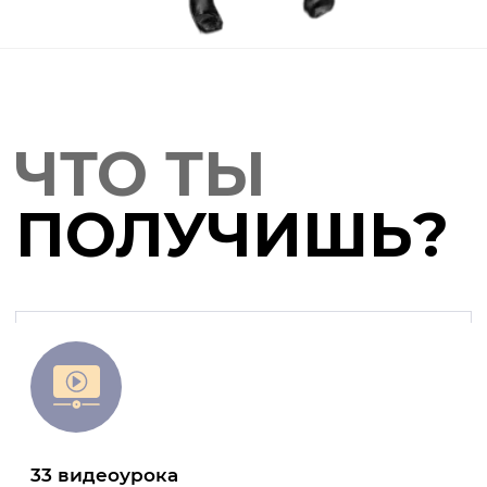
33 видеоурока
По следующим темам: структура ЕГЭ, анализ
поэзии, «Отцы и дети», «Преступление
и наказание», «Война и мир», «Обломов»,
поэзия А. А. Фета, Ф. И. Тютчева,
Н. А. Некрасова. Пунктуационные и речевые
ошибки в сочинении
Много практики
После каждого (!) задания ты получаешь
развернутую обратную связь от эксперта ЕГЭ