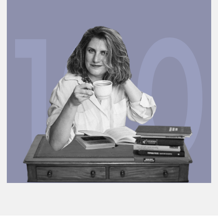
Сведения об
индивидуальном
предпринимателе,
осуществляющем
образовательную
деятельность
ИП АЛЕКСЕЕВА ВИКТОРИЯ ВАДИМОВНА
Адрес для почтовой корреспонденции: г.
Санкт-Петербург, вн. тер. г. муниципальный
округ Сенной округ, пер. Гривцова, д. 5,
литера А, кв. 28
ИНН 770202002452
ОГРНИП 317774600409340
Электронная почта:
info@literatura100.ru