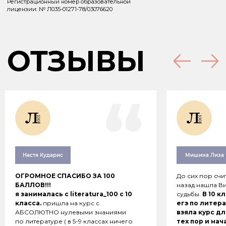
Настя Кударис
Мишина Лиза
ОГРОМНОЕ СПАСИБО ЗА 100
До сих пор счит
БАЛЛОВ!!!
назад нашла Ви
я занималась с literatura_100 с 10
судьбы.
В 10 к
класса.
пришла на курс с
егэ по литера
АБСОЛЮТНО нулевыми знаниями
взяла курс дл
по литературе ( в 5-9 классах ничего
тех пор и нач