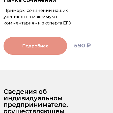
Литература
Заглядывай на TikTok
Русский язык
YouTube
Учителям
vk.com
Брендированная
Yandex.Zen
продукция
Родителям
Полезное
О нас
© 2020 ИП Алексеева
Виктория Вадимовна
ОГРНИП 317774600409340
ИНН 770202002452
Оферта
Политика конфиденциальности
Условия реферальной программы