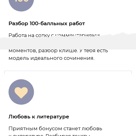
КУРС?
Ты до курса:
Ты не умеешь анализировать поэзию,
а русская классика кажется занудной.
Ты теряешься,
когда видишь объем
программы ЕГЭ.
Ты не понимаешь
структуру экзамена
и особенности
написания сочинений.
Ты хочешь
сдать ЕГЭ на 90+
для поступления в
вуз мечты на бюджет.