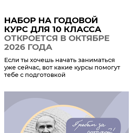
Регистрационный номер образовательной
лицензии: № Л035-01271-78/03076620
ОТЗЫВЫ