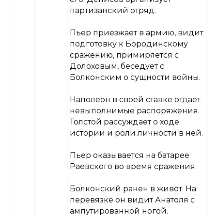
Отличная возможность
партизанский отряд.
познакомиться с нашей
школой
Пьер приезжает в армию, видит
подготовку к Бородинскому
ОГЭ
ЕГЭ
сражению, примиряется с
Долоховым, беседует с
10 КЛАСС
Болконским о сущности войны.
БЕСПЛАТНЫЕ УРОКИ
Наполеон в своей ставке отдает
ПО РУССКОМУ ЯЗЫКУ
невыполнимые распоряжения.
Толстой рассуждает о ходе
Отличная возможность
истории и роли личности в ней.
познакомиться с нашей
школой
Пьер оказывается на батарее
Раевского во время сражения.
Смотреть бесплатные уроки
Болконский ранен в живот. На
перевязке он видит Анатоля с
ампутированной ногой.