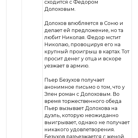
сходится с Федором
Долоховым.
Долохов влюбляется в Соню и
делает ей предложение, но та
любит Николая. Федор мстит
Николаю, провоцируя его на
крупный проигрыш в картах. Тот
просит денег у отца и вскоре
уезжает в армию.
Пьер Безухов получает
анонимное письмо о том, что у
Элен роман с Долоховым. Во
время торжественного обеда
Пьер вызывает Долохова на
дуэль, которую неожиданно
выигрывает, однако не получает
никакого удовлетворения.
Безухов разъезжается с женой.