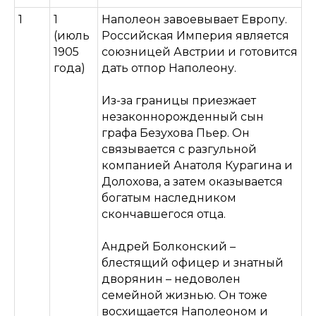
1
1
Наполеон завоевывает Европу.
(июль
Российская Империя является
1905
союзницей Австрии и готовится
года)
дать отпор Наполеону.
Из-за границы приезжает
незаконнорожденный сын
графа Безухова Пьер. Он
связывается с разгульной
компанией Анатоля Курагина и
Долохова, а затем оказывается
богатым наследником
скончавшегося отца.
Андрей Болконский –
блестящий офицер и знатный
дворянин – недоволен
семейной жизнью. Он тоже
восхищается Наполеоном и