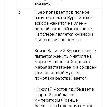
воевать.
3
Пьер попадает под полное
влияние семьи Курагиных и
вскоре женится на Элен –
первой светской красавице.
Наполеон является кумиром
Пьера в начале романа.
Князь Василий Курагин также
пытается женить Анатоля на
Марье Болконской, однако
Марья застает жениха со своей
компаньонкой Бурьен,
помолвка расстраивается.
Николай Ростов прибывает в
гвардейский лагерь.
Императоры Франц и
Александр I проводят смотр