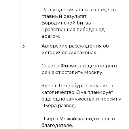
Рассуждения автора о том, что
главный результат
Бородинской битвы –
нравственная победа над
врагом.
3
Авторские рассуждения об
исторических законах.
КУРСЫ
КОНТАКТЫ
Все курсы
Телеграм
Совет в Филях, в ходе которого
Литература
Заглядывай на TikTok
решают оставить Москву.
Русский язык
YouTube
Учителям
vk.com
Элен в Петербурге вступает в
Брендированная
Yandex.Zen
продукция
католичество. Она планирует
Родителям
еще одно замужество и просит у
Полезное
Пьера развод.
О нас
Пьер в Можайске видит сон о
благодетеле.
© 2020 ИП Алексеева