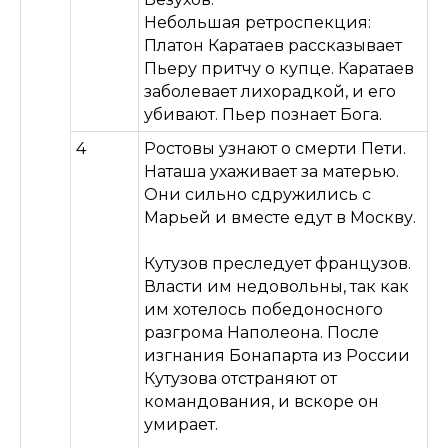
Небольшая ретроспекция:
Платон Каратаев рассказывает
Пьеру притчу о купце. Каратаев
заболевает лихорадкой, и его
убивают. Пьер познает Бога.
4
Ростовы узнают о смерти Пети.
Наташа ухаживает за матерью.
Они сильно сдружились с
Марьей и вместе едут в Москву.
Кутузов преследует французов.
Власти им недовольны, так как
им хотелось победоносного
разгрома Наполеона. После
изгнания Бонапарта из России
Кутузова отстраняют от
командования, и вскоре он
умирает.