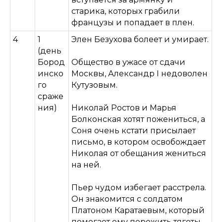
старика, которых грабили
французы и попадает в плен.
4
1
Элен Безухова болеет и умирает.
(день
Бород
Общество в ужасе от сдачи
инско
Москвы, Александр I недоволен
го
Кутузовым.
сраже
ния)
Николай Ростов и Марья
Болконская хотят пожениться, а
Соня очень кстати присылает
письмо, в котором освобождает
Николая от обещания жениться
на ней.
Пьер чудом избегает расстрела.
Он знакомится с солдатом
Платоном Каратаевым, который
помогает ему пережить тяготы