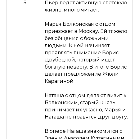
5
Пьер ведет активную светскую
жизнь, много читает.
Марья Болконская с отцом
приезжает в Москву. Ей тяжело
без общения с божьими
людьми. К ней начинает
проявлять внимание Борис
Друбецкой, который ищет
богатую невесту. В итоге Борис
делает предложение Жюли
Карагиной.
Наташа с отцом делают визит к
Болконским, старый князь
принимает их ужасно, Марья и
Наташа не нравятся друг другу.
В опере Наташа знакомится с
Элен и Анатолем Курагиными.