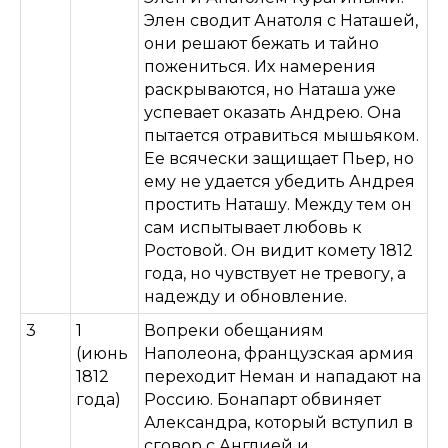
Элен сводит Анатоля с Наташей,
они решают бежать и тайно
пожениться. Их намерения
раскрываются, но Наташа уже
успевает оказать Андрею. Она
пытается отравиться мышьяком.
Ее всячески защищает Пьер, но
ему не удается убедить Андрея
простить Наташу. Между тем он
сам испытывает любовь к
Ростовой. Он видит комету 1812
года, но чувствует не тревогу, а
надежду и обновление.
3
1
Вопреки обещаниям
(июнь
Наполеона, французская армия
1812
переходит Неман и нападают на
года)
Россию. Бонапарт обвиняет
Александра, который вступил в
сговор с Англией и