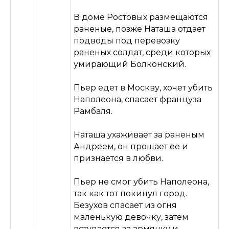
Виктория Вадимовна
ОГРНИП 317774600409340
В доме Ростовых размещаются
ИНН 770202002452
раненые, позже Наташа отдает
Оферта
Политика конфиденциальности
подводы под перевозку
Условия реферальной программы
раненых солдат, среди которых
умирающий Болконский.
Пьер едет в Москву, хочет убить
Наполеона, спасает француза
Рамбаля.
Наташа ухаживает за раненым
Андреем, он прощает ее и
признается в любви.
Пьер не смог убить Наполеона,
так как тот покинул город.
Безухов спасает из огня
маленькую девочку, затем
вступается за армянку и