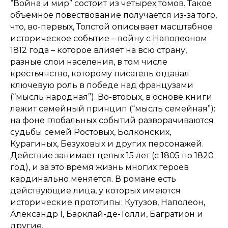
“Война и мир” состоит из четырех томов. Такое
объемное повествование получается из-за того,
что, во-первых, Толстой описывает масштабное
историческое событие – войну с Наполеоном
1812 года – которое влияет на всю страну,
разные слои населения, в том числе
крестьянство, которому писатель отдавал
ключевую роль в победе над французами
(“мысль народная”). Во-вторых, в основе книги
лежит семейный принцип (“мысль семейная”):
на фоне глобальных событий разворачиваются
судьбы семей Ростовых, Болконских,
Курагиных, Безуховых и других персонажей.
Действие занимает целых 15 лет (с 1805 по 1820
год), и за это время жизнь многих героев
кардинально меняется. В романе есть
действующие лица, у которых имеются
исторические прототипы: Кутузов, Наполеон,
Александр I, Барклай-де-Толли, Багратион и
другие.